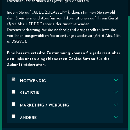
Datenschutzrichtlinien des jeweiligen Anbieters.
Indem Sie auf „ALLE ZULASSEN" klicken, stimmen Sie sowohl
dem Speichern und Abrufen von Informationen auf Ihrem Gerät
(§ 25 Abs. 1 TDDDG) sowie der anschließenden
Datenverarbeitung für die nachfolgend dargestellten bzw. die
von Ihnen ausgewählten Verarbeitungszwecke zu (Art 6 Abs. 1 lit.
Ältere Release Notes
a. DSGVO).
Eine bereits erteilte Zustimmung können Sie jederzeit über
den links unten eingeblendeten Cookie-Button für die
Zukunft widerrufen.
v7.3.0 - v7.3.2
NOTWENDIG
STATISTIK
v7.2.0 - v.7.2.1
MARKETING / WERBUNG
ANDERE
v7.1.0