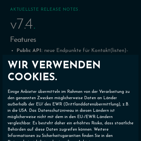
AKTUELLSTE RELEASE NOTES
v7.4
Features
Public API:
neue Endpunkte für Kontakt(listen)-
Synchronisierung und Newsletter-Optin-
WIR VERWENDEN
Verwaltung
COOKIES.
Anpassungen und Verbesserungen
Fix:
korrekte Du/Sie-Ausgabe
der automatischen
Einige Anbieter übermitteln im Rahmen von der Verarbeitung zu
Antwort nach Bewerbungsübermittlung
den genannten Zwecken möglicherweise Daten an Länder
außerhalb der EU/ des EWR (Drittlanddatenübermittlung), z.B.
Website-Generator:
Benutzer können nun die
in die USA. Das Datenschutzniveau in diesen Ländern ist
Bilder zentral verwalten und Seiten zuweisen
möglicherweise nicht mit dem in den EU-/EWR-Ländern
Elemente:
Logik der Duplizierung angepasst
vergleichbar. Es besteht daher ein erhöhtes Risiko, dass staatliche
(Elemente werden nun direkt mit Titelanpassung
Behörden auf diese Daten zugreifen können. Weitere
Informationen zu Sicherheitsgarantien finden Sie in den
dupliziert)