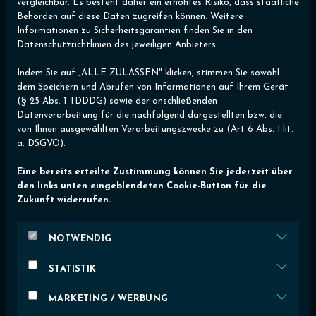
vergleichbar. Es besteht daher ein erhöhtes Risiko, dass staatliche
Behörden auf diese Daten zugreifen können. Weitere
Informationen zu Sicherheitsgarantien finden Sie in den
Datenschutzrichtlinien des jeweiligen Anbieters.
Indem Sie auf „ALLE ZULASSEN" klicken, stimmen Sie sowohl
dem Speichern und Abrufen von Informationen auf Ihrem Gerät
Lead-Generierung
(§ 25 Abs. 1 TDDDG) sowie der anschließenden
Datenverarbeitung für die nachfolgend dargestellten bzw. die
Stelle deinen Kunden Landing Pages und
von Ihnen ausgewählten Verarbeitungszwecke zu (Art 6 Abs. 1 lit.
Kampagnen zur Verfügung. Über
a. DSGVO).
interaktive Formulare nehmen Endkunden
direkt Kontakt auf – wertvolle Leads, die
Eine bereits erteilte Zustimmung können Sie jederzeit über
den links unten eingeblendeten Cookie-Button für die
deine Kunden begeistern.
Zukunft widerrufen.
NOTWENDIG
STATISTIK
MARKETING / WERBUNG