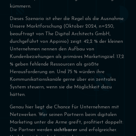
kümmern.
Dieses Szenario ist eher die Regel als die Ausnahme.
Unsere Marktforschung (Oktober 2024, n=250,
beauftragt von The Digital Architects GmbH,
durchgeführt von Appinio) zeigt: 42,2 % der kleinen
Unternehmen nennen den Aufbau von
Kundenbeziehungen als primäres Marketingziel. 17,2
% geben fehlende Ressourcen als größte
Herausforderung an. Und 75 % würden ihre
Kommunikationskanäle gerne über ein zentrales
System steuern, wenn sie die Möglichkeit dazu
hätten.
Genau hier liegt die Chance für Unternehmen mit
Netzwerken. Wer seinen Partnern beim digitalen
Marketing unter die Arme greift, profitiert doppelt:
Die Partner werden
sichtbarer
und erfolgreicher.