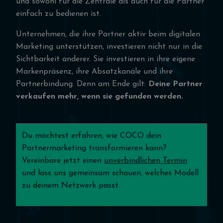
und sowohl für die Zentrale als auch für die Partner
einfach zu bedienen ist.
Unternehmen, die ihre Partner aktiv beim digitalen
Marketing unterstützen, investieren nicht nur in die
Sichtbarkeit anderer. Sie investieren in ihre eigene
Markenpräsenz, ihre Absatzkanäle und ihre
Partnerbindung. Denn am Ende gilt:
Deine Partner
verkaufen mehr, wenn sie gefunden werden.
Du möchtest erfahren, wie COCO dein
Partnermarketing transformieren kann?
Vereinbare jetzt einen
unverbindlichen Termin
und lass uns gemeinsam schauen, welches Modell
zu deinem Netzwerk passt.