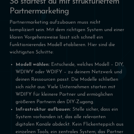
So startest du mit strukturiertem
Partnermarketing
Partnermarketing aufzubauen muss nicht
kompliziert sein. Mit dem richtigen System und einer
klaren Vorgehensweise lässt sich schnell ein
funktionierendes Modell etablieren. Hier sind die
wichtigsten Schritte:
Modell wählen:
Entscheide, welches Modell – DIY,
WDIWY oder WDIFY – zu deinem Netzwerk und
deinen Ressourcen passt. Die Modelle schließen
sich nicht aus: Viele Unternehmen starten mit
WDIFY für kleinere Partner und ermöglichen
größeren Partnern den DIY-Zugang.
Infrastruktur aufbauen:
Stelle sicher, dass ein
System vorhanden ist, das alle relevanten
digitalen Kanäle abdeckt. Kein Flickenteppich aus
einzelnen Tools; ein zentrales System, das Partner