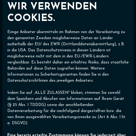
Kunden, für den die strikte Trennung zwischen
WIR VERWENDEN
Online und Offline längst der Vergangenheit
COOKIES.
angehört.
Google ist Pflicht – aber nicht mehr allein
Einige Anbieter übermitteln im Rahmen von der Verarbeitung zu
den genannten Zwecken möglicherweise Daten an Länder
86 % der Befragten nutzen Google als erste
außerhalb der EU/ des EWR (Drittlanddatenübermittlung), z.B.
Anlaufstelle bei der Suche nach lokalen
in die USA. Das Datenschutzniveau in diesen Ländern ist
Dienstleistern. Kein anderes Medium kommt auch
möglicherweise nicht mit dem in den EU-/EWR-Ländern
nur annähernd heran. Wer bei Google nicht
vergleichbar. Es besteht daher ein erhöhtes Risiko, dass staatliche
Behörden auf diese Daten zugreifen können. Weitere
gefunden wird, existiert für den Großteil seiner
Informationen zu Sicherheitsgarantien finden Sie in den
potenziellen Kunden nicht. Doch hinter dem
Datenschutzrichtlinien des jeweiligen Anbieters.
Gatekeeper Google zeigt sich eine deutliche
Ausdifferenzierung: Instagram (26 %) und Facebook
Indem Sie auf „ALLE ZULASSEN" klicken, stimmen Sie sowohl
dem Speichern und Abrufen von Informationen auf Ihrem Gerät
(22 %) fungieren zunehmend als visuelle
(§ 25 Abs. 1 TDDDG) sowie der anschließenden
Schaufenster für lokale Services. Nur 1 % der
Datenverarbeitung für die nachfolgend dargestellten bzw. die
Befragten verzichtet gänzlich auf digitale
von Ihnen ausgewählten Verarbeitungszwecke zu (Art 6 Abs. 1 lit.
Hilfsmittel bei der Suche.
a. DSGVO).
Der digitale Schulterblick: Cross-Check ist
Eine bereits erteilte Zustimmung können Sie jederzeit über